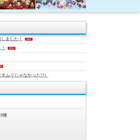
加しました！
た！
※ムリじゃなかった!?）
た！
」新商品追加しました！
しました！
8種