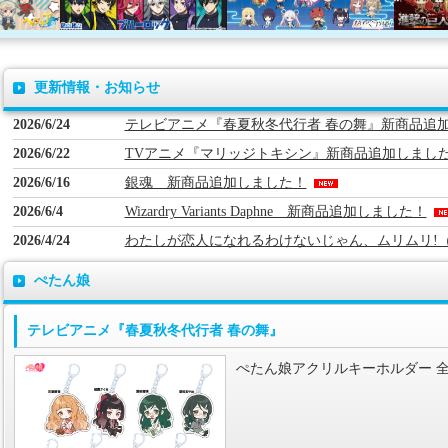
更新情報・お知らせ
2026/6/24
テレビアニメ『春夏秋冬代行者 春の舞』新商品追
2026/6/22
TVアニメ『マリッジトキシン』新商品追加しまし
itter
2026/6/16
銀魂 新商品追加しました！
2026/6/4
Wizardry Variants Daphne 新商品追加しました！
2026/4/24
わたしが恋人になれるわけないじゃん、ムリムリ!（
新商品追加しました！
ぺたん娘
2026/3/26
「新劇場版 銀魂 -吉原大炎上-」 新商品追加しまし
2026/3/25
TVアニメ「悪役令嬢は隣国の王太子に溺愛される
テレビアニメ『春夏秋冬代行者 春の舞』
2026/3/18
ニャイト・オブ・ザ・リビングキャット新商品追加
ぺたん娘アクリルキーホルダー 全