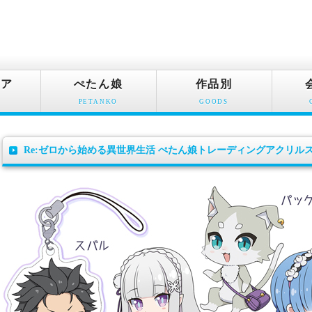
ュア
ぺたん娘
作品別
PETANKO
GOODS
Re:ゼロから始める異世界生活 ぺたん娘トレーディングアクリルストラ