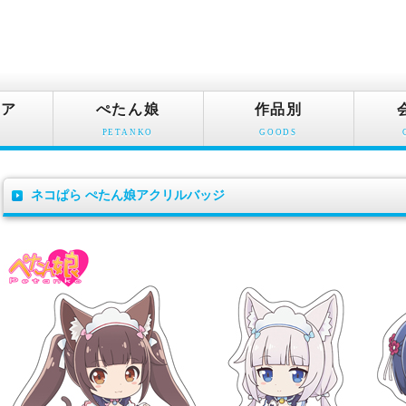
ュア
ぺたん娘
作品別
PETANKO
GOODS
ネコぱら ぺたん娘アクリルバッジ