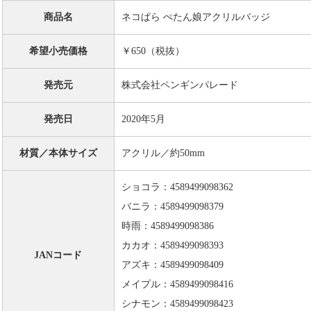
商品名
ネコぱら ぺたん娘アクリルバッジ
希望小売価格
￥650（税抜）
発売元
株式会社ペンギンパレード
発売日
2020年5月
材質／本体サイズ
アクリル／約50mm
ショコラ：4589499098362
バニラ：4589499098379
時雨：4589499098386
カカオ：4589499098393
JANコード
アズキ：4589499098409
メイプル：4589499098416
シナモン：4589499098423