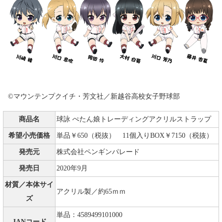
©マウンテンプクイチ・芳文社／新越谷高校女子野球部
商品名
球詠 ぺたん娘トレーディングアクリルストラップ
希望小売価格
単品￥650（税抜） 11個入りBOX￥7150（税抜）
発売元
株式会社ペンギンパレード
発売日
2020年9月
材質／本体サイ
アクリル製／約65ｍｍ
ズ
単品：4589499101000
JANコード