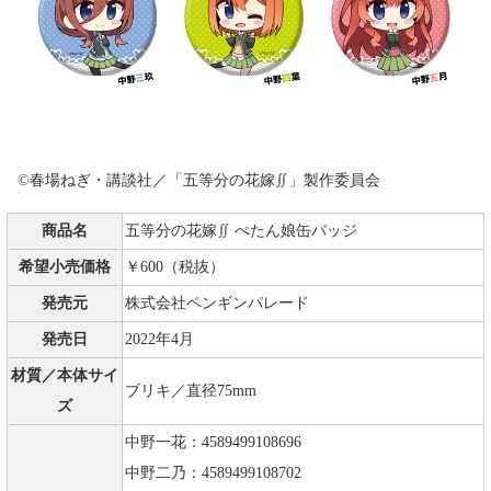
©春場ねぎ・講談社／「五等分の花嫁∬」製作委員会
商品名
五等分の花嫁∬ ぺたん娘缶バッジ
希望小売価格
￥600（税抜）
発売元
株式会社ペンギンパレード
発売日
2022年4月
材質／本体サイ
ブリキ／直径75mm
ズ
中野一花：4589499108696
中野二乃：4589499108702