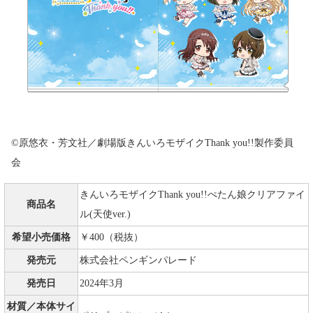
©原悠衣・芳文社／劇場版きんいろモザイクThank you!!製作委員
会
きんいろモザイクThank you!!ぺたん娘クリアファイ
商品名
ル(天使ver.)
希望小売価格
￥400（税抜）
発売元
株式会社ペンギンパレード
発売日
2024年3月
材質／本体サイ