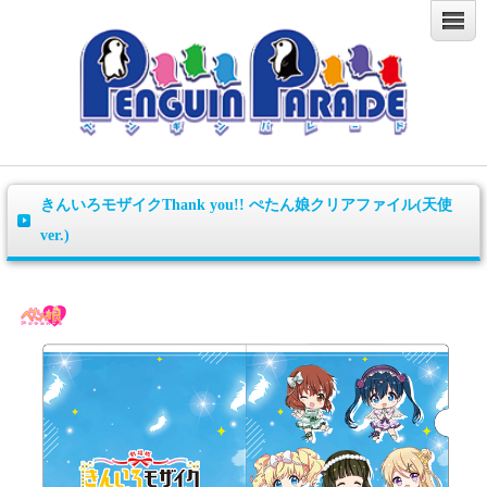
きんいろモザイクThank you!! ぺたん娘クリアファイル(天使
ver.)