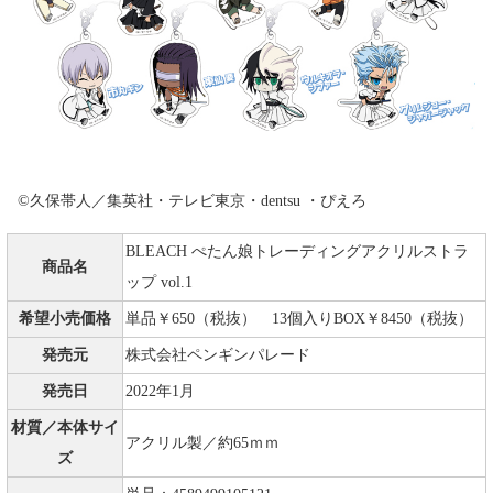
©久保帯人／集英社・テレビ東京・dentsu ・ぴえろ
BLEACH ぺたん娘トレーディングアクリルストラ
商品名
ップ vol.1
希望小売価格
単品￥650（税抜） 13個入りBOX￥8450（税抜）
発売元
株式会社ペンギンパレード
発売日
2022年1月
材質／本体サイ
アクリル製／約65ｍｍ
ズ