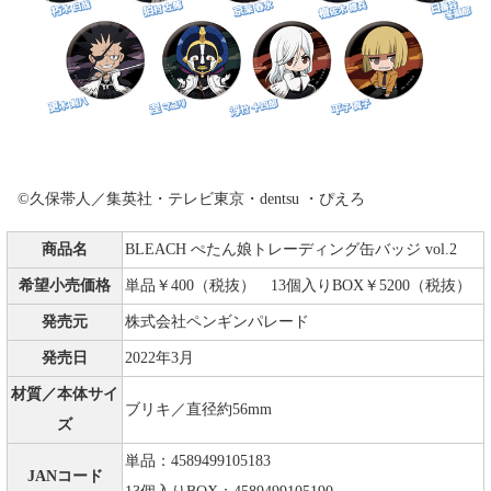
©久保帯人／集英社・テレビ東京・dentsu ・ぴえろ
商品名
BLEACH ぺたん娘トレーディング缶バッジ vol.2
希望小売価格
単品￥400（税抜） 13個入りBOX￥5200（税抜）
発売元
株式会社ペンギンパレード
発売日
2022年3月
材質／本体サイ
ブリキ／直径約56mm
ズ
単品：4589499105183
JANコード