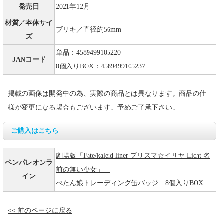
発売日
2021年12月
材質／本体サイ
ブリキ／直径約56mm
ズ
単品：4589499105220
JANコード
8個入りBOX：4589499105237
掲載の画像は開発中の為、実際の商品とは異なります。商品の仕
様が変更になる場合もございます。予めご了承下さい。
ご購入はこちら
劇場版「Fate/kaleid liner プリズマ☆イリヤ Licht 名
ペンパレオンラ
前の無い少女」
イン
ぺたん娘トレーディング缶バッジ 8個入りBOX
<< 前のページに戻る