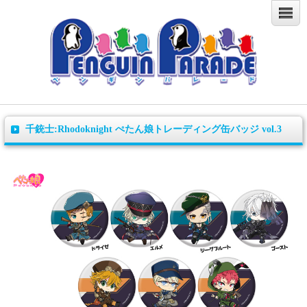
千銃士:Rhodoknight ぺたん娘トレーディング缶バッジ vol.3