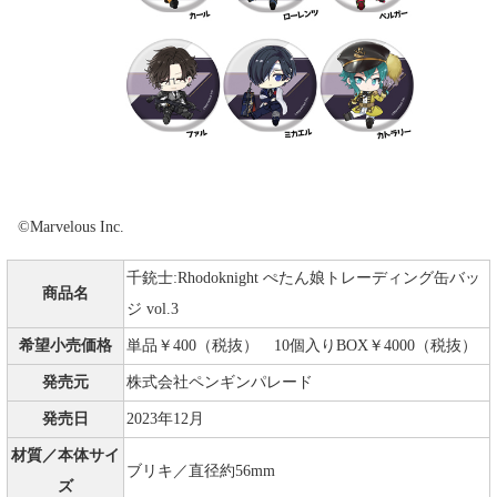
©Marvelous Inc.
千銃士:Rhodoknight ぺたん娘トレーディング缶バッ
商品名
ジ vol.3
希望小売価格
単品￥400（税抜） 10個入りBOX￥4000（税抜）
発売元
株式会社ペンギンパレード
発売日
2023年12月
材質／本体サイ
ブリキ／直径約56mm
ズ