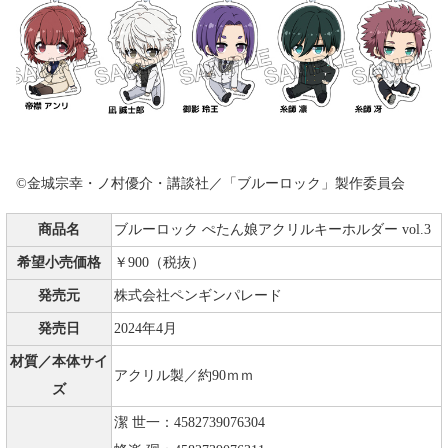
©金城宗幸・ノ村優介・講談社／「ブルーロック」製作委員会
商品名
ブルーロック ぺたん娘アクリルキーホルダー vol.3
希望小売価格
￥900（税抜）
発売元
株式会社ペンギンパレード
発売日
2024年4月
材質／本体サイ
アクリル製／約90ｍｍ
ズ
潔 世一：4582739076304