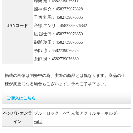
蜂楽 廻：4582739076311
國神 錬介：4582739076328
千切 豹馬：4582739076335
JANコード
帝襟 アンリ：4582739076342
凪 誠士郎：4582739076359
御影 玲王：4582739076366
糸師 凛：4582739076373
糸師 冴：4582739076380
掲載の画像は開発中の為、実際の商品とは異なります。商品の仕
様が変更になる場合もございます。予めご了承下さい。
ご購入はこちら
ペンパレオンラ
ブルーロック ぺたん娘アクリルキーホルダー
イン
vol.3