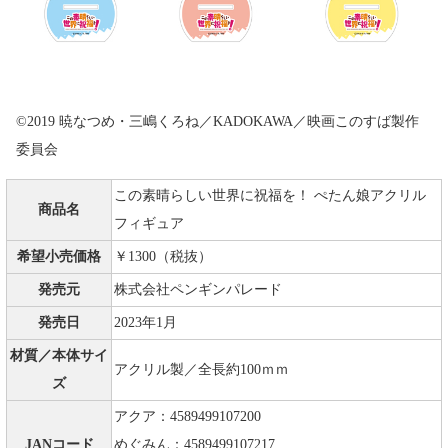
©2019 暁なつめ・三嶋くろね／KADOKAWA／映画このすば製作
委員会
この素晴らしい世界に祝福を！ ぺたん娘アクリル
商品名
フィギュア
希望小売価格
￥1300（税抜）
発売元
株式会社ペンギンパレード
発売日
2023年1月
材質／本体サイ
アクリル製／全長約100ｍｍ
ズ
アクア：4589499107200
JANコード
めぐみん：4589499107217