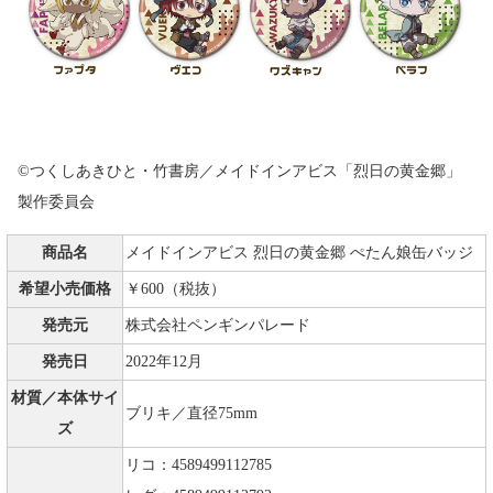
©つくしあきひと・竹書房／メイドインアビス「烈日の黄金郷」
製作委員会
商品名
メイドインアビス 烈日の黄金郷 ぺたん娘缶バッジ
希望小売価格
￥600（税抜）
発売元
株式会社ペンギンパレード
発売日
2022年12月
材質／本体サイ
ブリキ／直径75mm
ズ
リコ：4589499112785