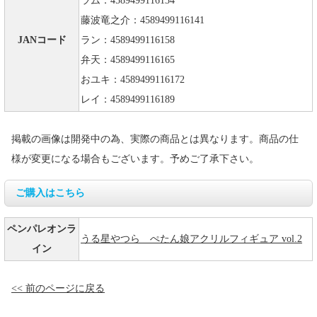
ラム：4589499116134
藤波竜之介：4589499116141
JANコード
ラン：4589499116158
弁天：4589499116165
おユキ：4589499116172
レイ：4589499116189
掲載の画像は開発中の為、実際の商品とは異なります。商品の仕
様が変更になる場合もございます。予めご了承下さい。
ご購入はこちら
ペンパレオンラ
うる星やつら ぺたん娘アクリルフィギュア vol.2
イン
<< 前のページに戻る