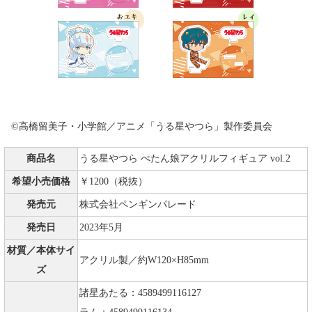
©高橋留美子・小学館／アニメ「うる星やつら」製作委員会
商品名
うる星やつら ぺたん娘アクリルフィギュア vol.2
希望小売価格
￥1200（税抜）
発売元
株式会社ペンギンパレード
発売日
2023年5月
材質／本体サイ
アクリル製／約W120×H85mm
ズ
諸星あたる：4589499116127