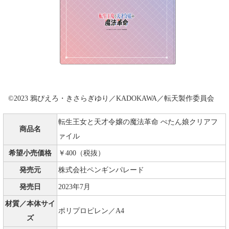
©2023 鴉ぴえろ・きさらぎゆり／KADOKAWA／転天製作委員会
転生王女と天才令嬢の魔法革命 ぺたん娘クリアフ
商品名
ァイル
希望小売価格
￥400（税抜）
発売元
株式会社ペンギンパレード
発売日
2023年7月
材質／本体サイ
ポリプロピレン／A4
ズ