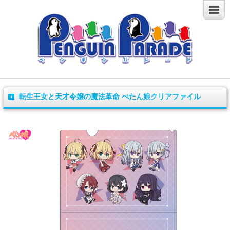
転生王女と天才令嬢の魔法革命 ぺたん娘クリアファイル