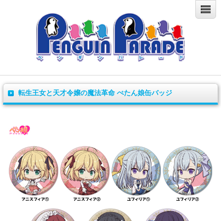
転生王女と天才令嬢の魔法革命 ぺたん娘缶バッジ