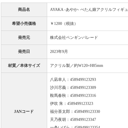
商品名
AYAKA ‐あやか‐ ぺたん娘アクリルフィギ
希望小売価格
￥1200（税抜）
発売元
株式会社ペンギンパレード
発売日
2023年9月
材質／本体サイズ
アクリル製／約W120×H85mm
八凪幸人：4589499123293
沙川尽義：4589499123309
鞍馬春秋：4589499123316
伊吹 朱：4589499123323
JANコード
福分茶太郎：4589499123330
天乃夜胡：4589499123347
一条いばら：4589499123354