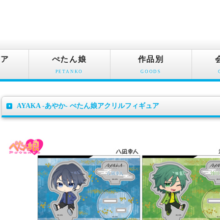
ュア
ぺたん娘
作品別
PETANKO
GOODS
AYAKA ‐あやか‐ ぺたん娘アクリルフィギュア