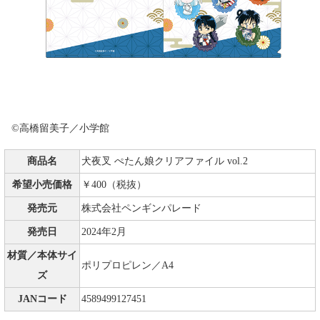
©高橋留美子／小学館
商品名
犬夜叉 ぺたん娘クリアファイル vol.2
希望小売価格
￥400（税抜）
発売元
株式会社ペンギンパレード
発売日
2024年2月
材質／本体サイ
ポリプロピレン／A4
ズ
JANコード
4589499127451