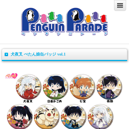
犬夜叉 ぺたん娘缶バッジ vol.1