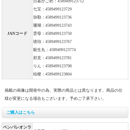
日暮かごめ：4589499123712
七宝：4589499123729
弥勒：4589499123736
珊瑚：4589499123743
JANコード
雲母：4589499123750
琥珀：4589499123767
殺生丸：4589499123774
邪見：4589499123781
りん：4589499123798
桔梗：4589499123804
掲載の画像は開発中の為、実際の商品とは異なります。商品の仕
様が変更になる場合もございます。予めご了承下さい。
ご購入はこちら
ペンパレオンラ