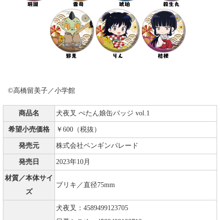
©高橋留美子／小学館
商品名
犬夜叉 ぺたん娘缶バッジ vol.1
希望小売価格
￥600（税抜）
発売元
株式会社ペンギンパレード
発売日
2023年10月
材質／本体サイ
ブリキ／直径75mm
ズ
犬夜叉：4589499123705