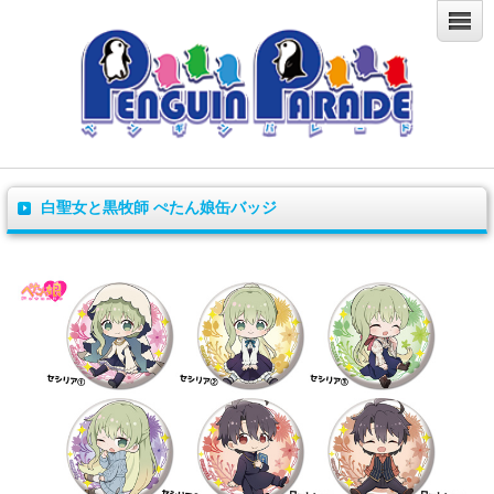
白聖女と黒牧師 ぺたん娘缶バッジ