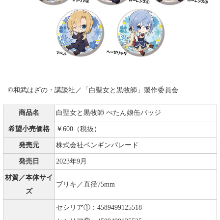
©和武はざの・講談社／「白聖女と黒牧師」製作委員会
商品名
白聖女と黒牧師 ぺたん娘缶バッジ
希望小売価格
￥600（税抜）
発売元
株式会社ペンギンパレード
発売日
2023年9月
材質／本体サイ
ブリキ／直径75mm
ズ
セシリア①：4589499125518