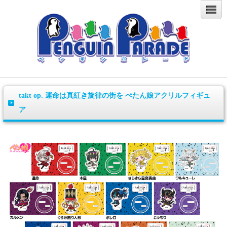
takt op. 運命は真紅き旋律の街を ぺたん娘アクリルフィギュ
ア