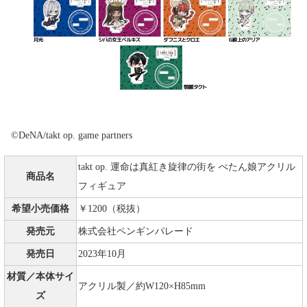
©DeNA/takt op. game partners
takt op. 運命は真紅き旋律の街を ぺたん娘アクリル
商品名
フィギュア
希望小売価格
￥1200（税抜）
発売元
株式会社ペンギンパレード
発売日
2023年10月
材質／本体サイ
アクリル製／約W120×H85mm
ズ