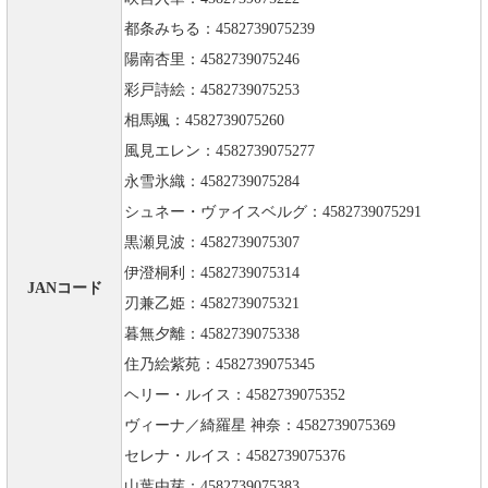
都条みちる：4582739075239
陽南杏里：4582739075246
彩戸詩絵：4582739075253
相馬颯：4582739075260
風見エレン：4582739075277
永雪氷織：4582739075284
シュネー・ヴァイスベルグ：4582739075291
黒瀬見波：4582739075307
伊澄桐利：4582739075314
JANコード
刃兼乙姫：4582739075321
暮無夕離：4582739075338
住乃絵紫苑：4582739075345
ヘリー・ルイス：4582739075352
ヴィーナ／綺羅星 神奈：4582739075369
セレナ・ルイス：4582739075376
山葉由芽：4582739075383