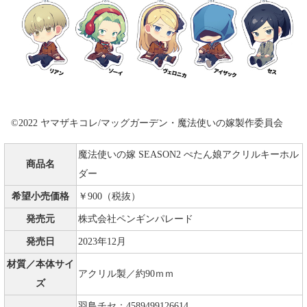
©2022 ヤマザキコレ/マッグガーデン・魔法使いの嫁製作委員会
魔法使いの嫁 SEASON2 ぺたん娘アクリルキーホル
商品名
ダー
希望小売価格
￥900（税抜）
発売元
株式会社ペンギンパレード
発売日
2023年12月
材質／本体サイ
アクリル製／約90ｍｍ
ズ
羽鳥チセ：4589499126614