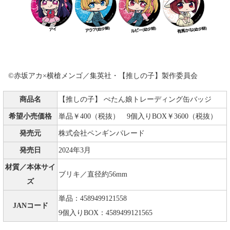
©赤坂アカ×横槍メンゴ／集英社・【推しの子】製作委員会
商品名
【推しの子】 ぺたん娘トレーディング缶バッジ
希望小売価格
単品￥400（税抜） 9個入りBOX￥3600（税抜）
発売元
株式会社ペンギンパレード
発売日
2024年3月
材質／本体サイ
ブリキ／直径約56mm
ズ
単品：4589499121558
JANコード
9個入りBOX：4589499121565