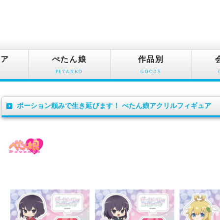
ュア
ぺたん娘
作品別
PETANKO
GOODS
ポーション頼みで生き延びます！ ぺたん娘アクリルフィギュア