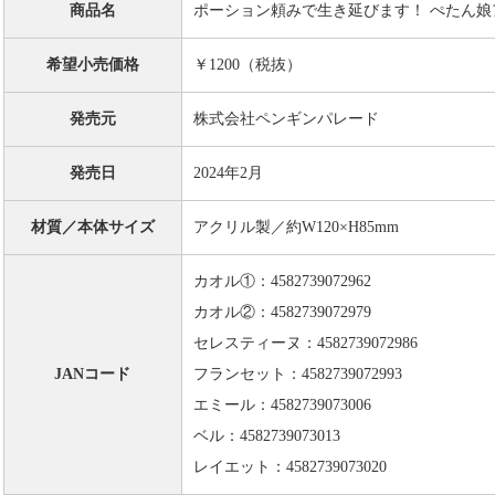
商品名
ポーション頼みで生き延びます！ ぺたん娘
希望小売価格
￥1200（税抜）
発売元
株式会社ペンギンパレード
発売日
2024年2月
材質／本体サイズ
アクリル製／約W120×H85mm
カオル①：4582739072962
カオル②：4582739072979
セレスティーヌ：4582739072986
JANコード
フランセット：4582739072993
エミール：4582739073006
ベル：4582739073013
レイエット：4582739073020