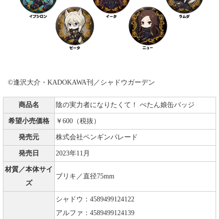
©逢沢大介・KADOKAWA刊／シャドウガーデン
商品名
陰の実力者になりたくて！ ぺたん娘缶バッジ
希望小売価格
￥600（税抜）
発売元
株式会社ペンギンパレード
発売日
2023年11月
材質／本体サイ
ブリキ／直径75mm
ズ
シャドウ：4589499124122
アルファ：4589499124139