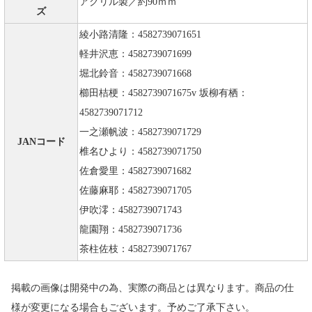
アクリル製／約90ｍｍ
ズ
綾小路清隆：4582739071651
軽井沢恵：4582739071699
堀北鈴音：4582739071668
櫛田桔梗：4582739071675v 坂柳有栖：
4582739071712
一之瀬帆波：4582739071729
JANコード
椎名ひより：4582739071750
佐倉愛里：4582739071682
佐藤麻耶：4582739071705
伊吹澪：4582739071743
龍園翔：4582739071736
茶柱佐枝：4582739071767
掲載の画像は開発中の為、実際の商品とは異なります。商品の仕
様が変更になる場合もございます。予めご了承下さい。