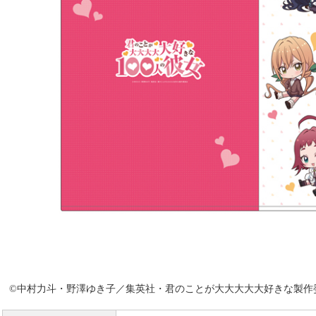
©中村力斗・野澤ゆき子／集英社・君のことが大大大大大好きな製作