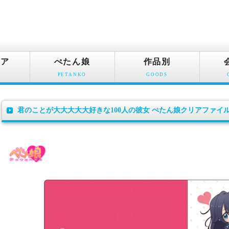
ュア
ぺたん娘
作品別
PETANKO
GOODS
君のことが大大大大大好きな100人の彼女 ぺたん娘クリアファイ