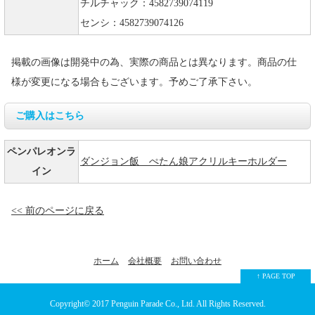
チルチャック：4582739074119
センシ：4582739074126
掲載の画像は開発中の為、実際の商品とは異なります。商品の仕
様が変更になる場合もございます。予めご了承下さい。
ご購入はこちら
ペンパレオンラ
ダンジョン飯 ぺたん娘アクリルキーホルダー
イン
<< 前のページに戻る
ホーム
会社概要
お問い合わせ
↑ PAGE TOP
Copyright© 2017
Penguin Parade Co., Ltd.
All Rights Reserved.