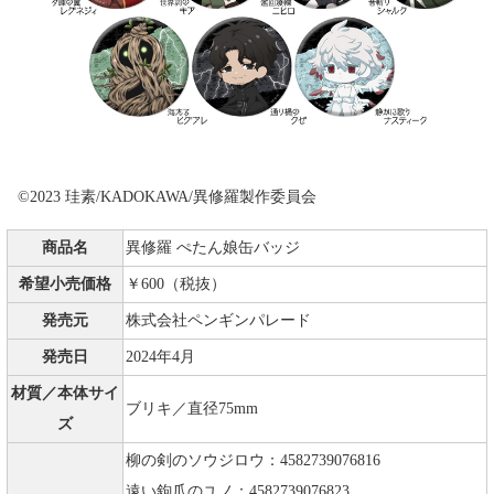
©2023 珪素/KADOKAWA/異修羅製作委員会
商品名
異修羅 ぺたん娘缶バッジ
希望小売価格
￥600（税抜）
発売元
株式会社ペンギンパレード
発売日
2024年4月
材質／本体サイ
ブリキ／直径75mm
ズ
柳の剣のソウジロウ：4582739076816
遠い鉤爪のユノ：4582739076823