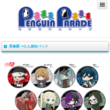
異修羅 ぺたん娘缶バッジ