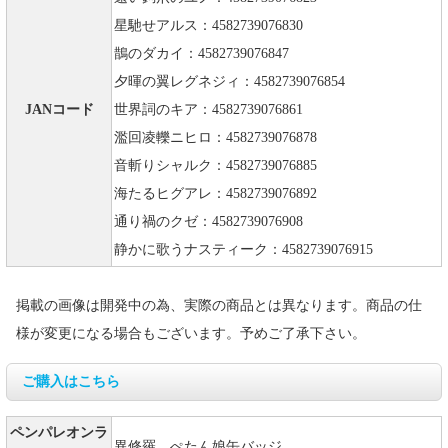
星馳せアルス：4582739076830
鵲のダカイ：4582739076847
夕暉の翼レグネジィ：4582739076854
JANコード
世界詞のキア：4582739076861
濫回凌轢ニヒロ：4582739076878
音斬りシャルク：4582739076885
海たるヒグアレ：4582739076892
通り禍のクゼ：4582739076908
静かに歌うナスティーク：4582739076915
掲載の画像は開発中の為、実際の商品とは異なります。商品の仕
様が変更になる場合もございます。予めご了承下さい。
ご購入はこちら
ペンパレオンラ
異修羅 ぺたん娘缶バッジ