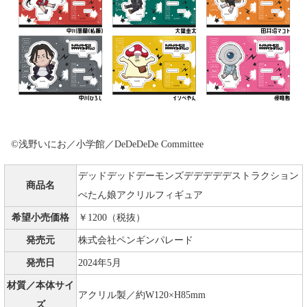
©浅野いにお／小学館／DeDeDeDe Committee
デッドデッドデーモンズデデデデデストラクション
商品名
ぺたん娘アクリルフィギュア
希望小売価格
￥1200（税抜）
発売元
株式会社ペンギンパレード
発売日
2024年5月
材質／本体サイ
アクリル製／約W120×H85mm
ズ