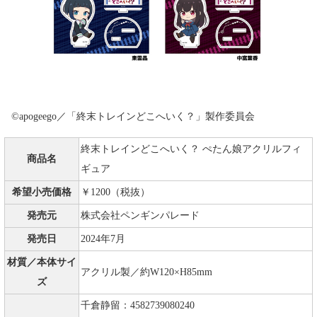
©apogeego／「終末トレインどこへいく？」製作委員会
終末トレインどこへいく？ ぺたん娘アクリルフィ
商品名
ギュア
希望小売価格
￥1200（税抜）
発売元
株式会社ペンギンパレード
発売日
2024年7月
材質／本体サイ
アクリル製／約W120×H85mm
ズ
千倉静留：4582739080240