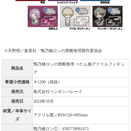
©天野明／集英社・鴨乃橋ロンの禁断推理製作委員会
鴨乃橋ロンの禁断推理 ぺたん娘アクリルフィギュ
商品名
ア
希望小売価格
￥1200（税抜）
発売元
株式会社ペンギンパレード
発売日
2024年10月
材質／本体サイ
アクリル製／約W120×H85mm
ズ
鴨乃橋ロン①：4582739082473