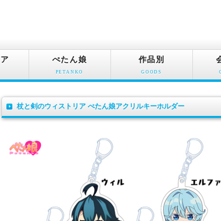
ュア
ぺたん娘
作品別
PETANKO
GOODS
杖と剣のウィストリア ぺたん娘アクリルキーホルダー