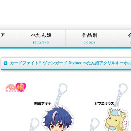
ュア
ぺたん娘
作品別
PETANKO
GOODS
カードファイト!! ヴァンガード Divinez ぺたん娘アクリルキーホ