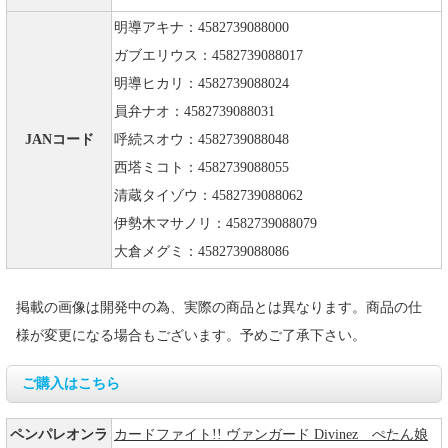
明導アキナ：4582739088000
ガブエリウス：4582739088017
明導ヒカリ：4582739088024
員弁ナオ：4582739088031
JANコード
呼続スオウ：4582739088048
西塔ミコト：4582739088055
清蔵タイゾウ：4582739088062
伊勢木マサノリ：4582739088079
大倉メグミ：4582739088086
掲載の画像は開発中の為、実際の商品とは異なります。商品の仕
様が変更になる場合もございます。予めご了承下さい。
ご購入はこちら
ペンパレオンラ
カードファイト!! ヴァンガード Divinez ぺたん娘