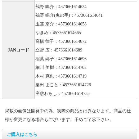
鵺野 鳴介：4573661614634
鵺野 鳴介(鬼の手)：4573661614641
玉藻 京介：4573661614658
ゆきめ：4573661614665
高橋 律子：4573661614672
JANコード
立野 広：4573661614689
稲葉 郷子：4573661614696
細川 美樹：4573661614702
木村 克也：4573661614719
栗田 まこと：4573661614726
座敷わらし：4573661614733
掲載の画像は開発中の為、実際の商品とは異なります。商品の仕
様が変更になる場合もございます。予めご了承下さい。
ご購入はこちら