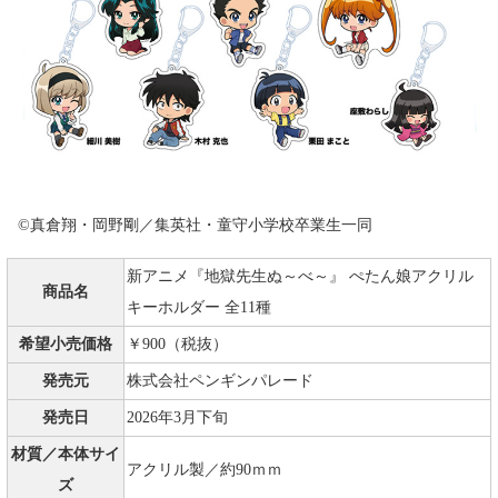
©真倉翔・岡野剛／集英社・童守小学校卒業生一同
新アニメ『地獄先生ぬ～べ～』 ぺたん娘アクリル
商品名
キーホルダー 全11種
希望小売価格
￥900（税抜）
発売元
株式会社ペンギンパレード
発売日
2026年3月下旬
材質／本体サイ
アクリル製／約90ｍｍ
ズ